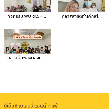
กิจกรรม WORKSHOP วุ้นพวงมาลัยวันแม่ กับ วุ้นผงตราโทรศัพท์
คลาสสาธิตทำเค้กสไตล์ญี่ปุ่น by ครูทราย
คลาสปั้นฟองดองท์มินิเค้ก โดย ครูพลอยจาก Pandary Sweet
บีเอ็นซี เบเกอรี่ แอนด์ คาเฟ่