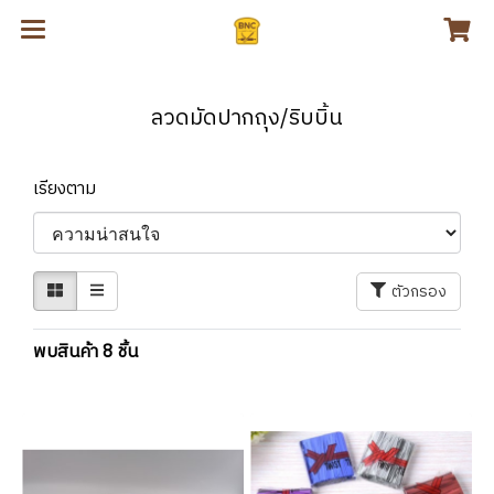
ลวดมัดปากถุง/ริบบิ้น
เรียงตาม
ตัวกรอง
พบสินค้า 8 ชิ้น