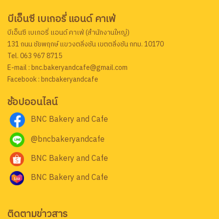
บีเอ็นซี เบเกอรี่ แอนด์ คาเฟ่
บีเอ็นซี เบเกอรี่ แอนด์ คาเฟ่ (สำนักงานใหญ่)
131 ถนน ชัยพฤกษ์ แขวงตลิ่งชัน เขตตลิ่งชัน กทม. 10170
Tel. 063 967 8715
E-mail : bnc.bakeryandcafe@gmail.com
Facebook : bncbakeryandcafe
ช้อปออนไลน์
BNC Bakery and Cafe
@bncbakeryandcafe
BNC Bakery and Cafe
BNC Bakery and Cafe
ติดตามข่าวสาร