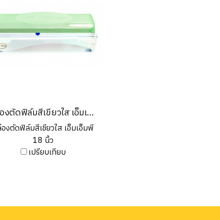
กล่องตัดฟิล์มสีเขียวใส เอ็มเอ็มพี 18 นิ้ว
่องตัดฟิล์มสีเขียวใส เอ็มเอ็มพี
18 นิ้ว
เปรียบเทียบ