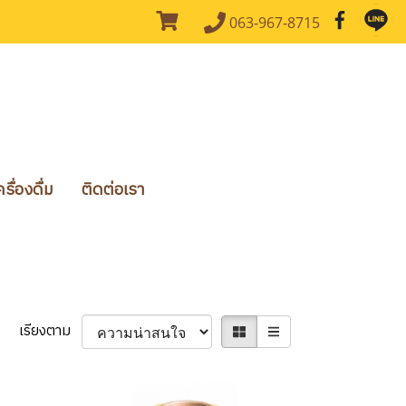
063-967-8715
ื่องดื่ม
ติดต่อเรา
เรียงตาม