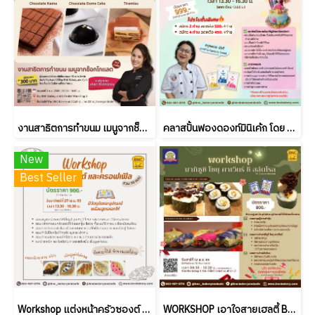
งานสาธิตการทำขนม เมนูจากช็อกโกแลต โดย เชฟลูกเกด จากมาสเตอร์เชฟไทยแลนด์
คลาสปั้นฟองดองท์มินิเค้ก โดย ครูพลอยจาก Pandary Sweet
New
Best Seller
Workshop แต่งหน้าครัวซองต์ และครอฟเฟิล รวม 10 แบบ
WORKSHOP เอาใจสายเฮลตี้ By วุ้นผงตราโทรศัพท์