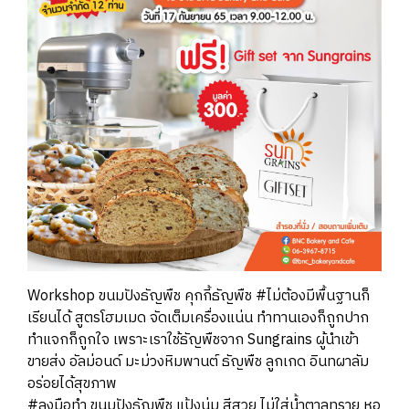
Workshop ขนมปังธัญพืช คุกกี้ธัญพืช #ไม่ต้องมีพื้นฐานก็
เรียนได้ สูตรโฮมเมด จัดเต็มเครื่องแน่น ทำทานเองก็ถูกปาก
ทำแจกก็ถูกใจ เพราะเราใช้ธัญพืชจาก Sungrains ผู้นำเข้า
ขายส่ง อัลม่อนด์ มะม่วงหิมพานต์ ธัญพืช ลูกเกด อินทผาลัม
อร่อยได้สุขภาพ
#ลงมือทำ ขนมปังธัญพืช แป้งนุ่ม สีสวย ไม่ใส่น้ำตาลทราย หอ