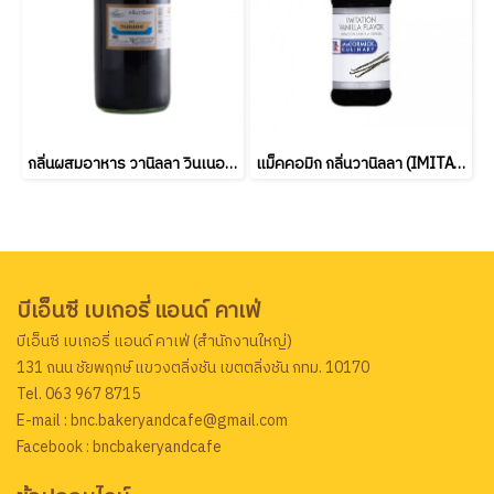
กลิ่นผสมอาหาร วานิลลา วินเนอร์ (Winner’s Vanilla Flavour) ขนาด 454 มล.
แม็คคอมิก กลิ่นวานิลลา (IMITATION VANILLA FLAVOR) 473 ml (ยกลัง6ชิ้น)
บีเอ็นซี เบเกอรี่ แอนด์ คาเฟ่
บีเอ็นซี เบเกอรี่ แอนด์ คาเฟ่ (สำนักงานใหญ่)
131 ถนน ชัยพฤกษ์ แขวงตลิ่งชัน เขตตลิ่งชัน กทม. 10170
Tel. 063 967 8715
E-mail : bnc.bakeryandcafe@gmail.com
Facebook : bncbakeryandcafe