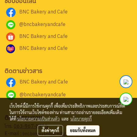
ช้อปออนไลน์
BNC Bakery and Cafe
@bncbakeryandcafe
BNC Bakery and Cafe
BNC Bakery and Cafe
ติดตามข่าวสาร
BNC Bakery and Cafe
@bncbakeryandcafe
เว็บไซต์นี้มีการใช้งานคุกกี้ เพื่อเพิ่มประสิทธิภาพและประสบการณ์ที่ดี
ในการใช้งานเว็บไซต์ของท่าน ท่านสามารถอ่านรายละเอียดเพิ่มเติม
ติดต่อสอบถาม
ได้ที่
นโยบายความเป็นส่วนตัว
และ
นโยบายคุกกี้
โทร.
063-967-8715
ตั้งค่าคุกกี้
ยอมรับทั้งหมด
E-mail :
bnc.bakeryandcafe@gmail.com