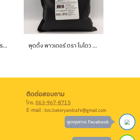
ผงฟู สูตรดับเบิลแอ็คติง ตรา เบสท์ฟู้ดส์ 1 กก. BEST FOODS BAKING POWDER DOUBLE ACTING FORMULA 1 kg.
พุดดิ้ง พาวเดอร์ ตรา โบโดว 1,000 กรัม BODUO PUDDING POWDER 1,000 g.
ติดต่อสอบถาม
โทร.
063-967-8715
E-mail :
bnc.bakeryandcafe@gmail.com
พูดคุยทาง Facebook