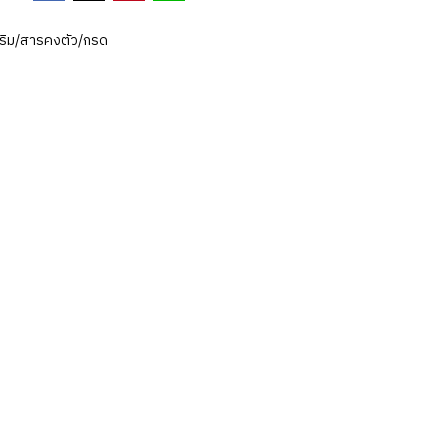
ริม/สารคงตัว/กรด