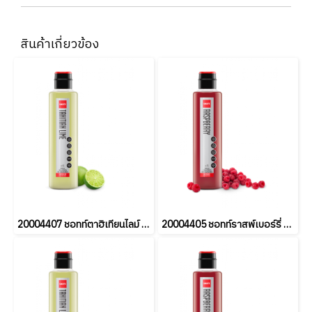
สินค้าเกี่ยวข้อง
20004407 ชอทท์ตาฮิเทียนไลม์ 1L (ยกลัง6ขวด)
20004405 ชอทท์ราสพ์เบอร์รี่ 1L (ยกลัง6ขวด)