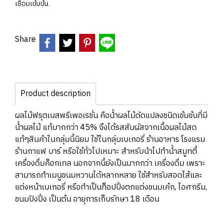
เชื่อมเข้มข้น
Share
Product description
ผลไม้ฟรุตเบสพรีเพอเรชั่น คือน้ำผลไม้ดัดแปลงชนิดเข้มข้นที่มี
น้ำผลไม้ แท้มากกว่า 45% จึงได้รสสัมผัสจากเนื้อผลไม้สด
แท้ๆสินค้าในกลุ่มนี้นิยม ใช้ในกลุ่มเบเกอรี่ ร้านอาหาร โรงแรม
ร้านกาแฟ บาร์ หรือใช้ทั่วไปเหมาะ สำหรับนำไปทำน้ำสมูทตี้
เครื่องดื่มค็อกเทล นอกจากนี้ยังเป็นมากกว่า เครื่องดื่ม เพราะ
สามารถทำเมนูขนมหวานได้หลากหลาย ใช้สำหรับสอดไส้และ
แต่งหน้าเบเกอรี่ หรือทำเป็นท็อปปิ้งตกแต่งขนมเค้ก, ไอศกรีม,
ขนมปังปิ้ง เป็นต้น อายุการเก็บรักษา 18 เดือน