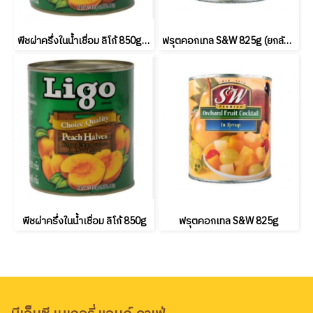
พีชผ่าครึ่งในน้ำเชื่อม ลิโก้ 850g (ยกลัง12 กระป๋อง)
ฟรุตคอกเทล S&W 825g (ยกลัง24 กระป๋อง)
พีชผ่าครึ่งในน้ำเชื่อม ลิโก้ 850g
ฟรุตคอกเทล S&W 825g