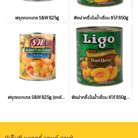
ฟรุตคอกเทล S&W 825g
พีชผ่าครึ่งในน้ำเชื่อม ลิโก้ 850g
ฟรุตคอกเทล S&W 825g (ยกลัง24 กระป๋อง)
พีชผ่าครึ่งในน้ำเชื่อม ลิโก้ 850g (ยกลัง12 กระป๋อง)