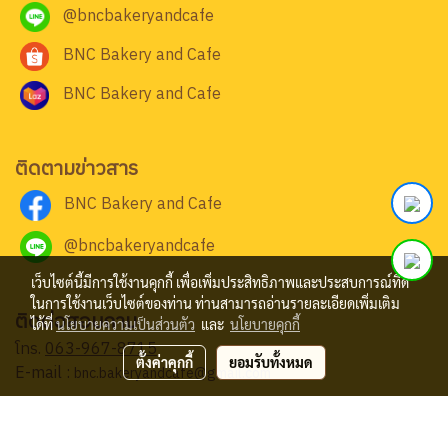
@bncbakeryandcafe
BNC Bakery and Cafe
BNC Bakery and Cafe
ติดตามข่าวสาร
BNC Bakery and Cafe
@bncbakeryandcafe
เว็บไซต์นี้มีการใช้งานคุกกี้ เพื่อเพิ่มประสิทธิภาพและประสบการณ์ที่ดี
ในการใช้งานเว็บไซต์ของท่าน ท่านสามารถอ่านรายละเอียดเพิ่มเติม
ติดต่อสอบถาม
ได้ที่
นโยบายความเป็นส่วนตัว
และ
นโยบายคุกกี้
โทร.
063-967-8715
ตั้งค่าคุกกี้
ยอมรับทั้งหมด
E-mail :
bnc.bakeryandcafe@gmail.com
© Copyright 2024 All Rights Reserved