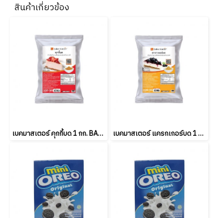
สินค้าเกี่ยวข้อง
เบคมาสเตอร์ คุกกี้บด 1 กก. BAKE MASTER CRUSHED COOKIE 1 kg.
เบคมาสเตอร์ แครกเกอร์บด 1 กก. BAKE MASTER CRUSHED CRACKERS 1 kg. (ยกลัง 8 ชิ้น)