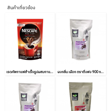
สินค้าเกี่ยวข้อง
เรดคัพกาแฟสำเร็จรูปผสมกาแฟคั่วบดละเอียด ตราเนสกาแฟ 180 กรัม NESCAFE RED CUP 180 g.
ผงกลิ่น เผือก ตราติ่งฟง 900 กรัม Ting Fong Taro Flavor Powder 900g. (ยกลัง 20 ชิ้น )