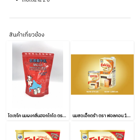
เก็บได้นาน 2 ปี
สินค้าเกี่ยวข้อง
ไดเซโค นมผงกลิ่นฮอกไกโด ตรา เมจิ Meiji Hokkaido Milk Favoured Milk Powder 480 g.
นมสดเอ็กตร้า ตรา ฟอลคอน 1000 มล. Falcon Extra fresh milk 1000 ml. (ยกลัง 12 ชิ้น )