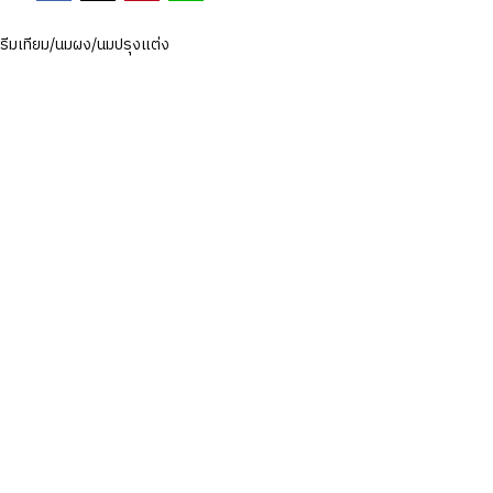
รีมเทียม/นมผง/นมปรุงแต่ง