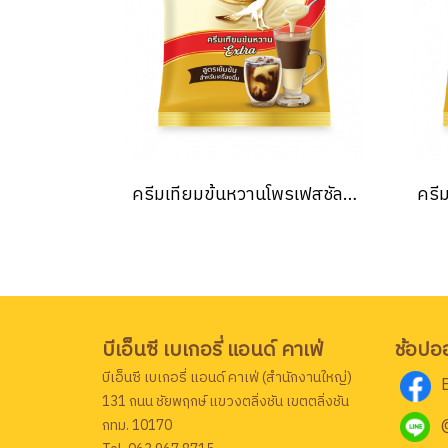
ครีมเทียมข้นหวานโพรเฟสชัลแนล ตรา ฟอลคอน 2กก. Falcon Sweetened Condensed Non-dairy Creamer 2 Kg.
บีเอ็นซี เบเกอรี่ แอนด์ คาเฟ่
ช้อปอ
บีเอ็นซี เบเกอรี่ แอนด์ คาเฟ่ (สำนักงานใหญ่)
131 ถนน ชัยพฤกษ์ แขวงตลิ่งชัน เขตตลิ่งชัน
กทม. 10170