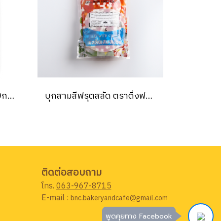
โอวัลติน ท็อปปิ้ง เฟลค 450กรัม (Ovaltine Topping Flakes 450g.) (ยกลัง12ชิ้น)
บุกสามสีฟรุตสลัด ตราติ่งฟง 1000กรัม Ting Fong Mixed Fruit Jelly 1000g.
ติดต่อสอบถาม
โทร.
063-967-8715
E-mail :
bnc.bakeryandcafe@gmail.com
พูดคุยทาง Facebook