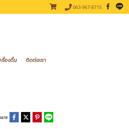
063-967-8715
ื่องดื่ม
ติดต่อเรา
hare