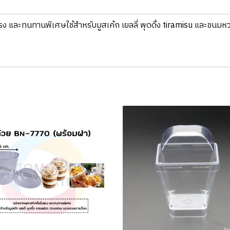
ง และทนทานพิเศษใช้สำหรับมูสเค้ก เยลลี่ พุดดิ้ง tiramisu และขนมห