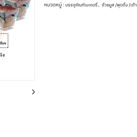
หมวดหมู่ :
,
บรรจุภัณฑ์เบเกอรี่
ถ้วยมูส /พุดดิ้ง /