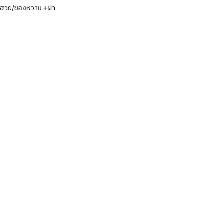
เต้าฮวย/ของหวาน +ฝา