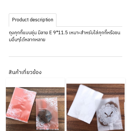
Product description
ถุงคุกกี้แบบขุ่น มีลาย E 9*11.5 เหมาะสำหรับใส่คุกกี้หรือขน
มอื่นๆได้หลากหลาย
สินค้าเกี่ยวข้อง