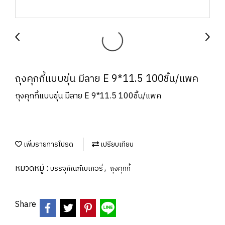
ถุงคุกกี้แบบขุ่น มีลาย E 9*11.5 100ชิ้น/แพค
ถุงคุกกี้แบบขุ่น มีลาย E 9*11.5 100ชิ้น/แพค
เพิ่มรายการโปรด
เปรียบเทียบ
หมวดหมู่ :
,
บรรจุภัณฑ์เบเกอรี่
ถุงคุกกี้
Share