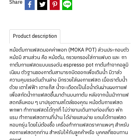
Share
Product description
หม้อต้มกาแฟสดมอคค่าพอท (MOKA POT) ส่วนประกอบตัว
หม้อมี สามส่วน คือ หม้อต้ม, กรวยกรองใส่กาแฟบด และ กา
กาต้มกาแฟสดแบบแรงดัน espresso pot กาต้มทำจากอลูมิ
เนียม ตัวฐานของกาต้มสามารถบิดออกเพื่อเติมน้ำ มีวาล์ว
ความคุมแรงดันด้านล่าง มีกรวยใส่ผงกาแฟสด เมื่อเราต้มน้ำ
ด้วย เตาไฟฟ้า เตาแก๊ส น้ำจะเดือดเป็นไอน้ำดันผ่านผงกาแฟ
เพื่อสกัดน้ำกาแฟสดขึ้นมาด้านบนกาต้ม หลังจากนั้นนำกาแฟ
สดกลิ่นหอม ๆ มาปรุงตามสไตล์ของคุณ หม้อต้มกาแฟสด
พกพา ทำกาแฟสดได้ทุกที่ ไม่ว่ายามเดินทางท่องเที่ยว พัก
แรม ทำกาแฟสดทานที่บ้าน ได้ง่ายแสนง่าย แถมได้กาแฟสด
หอมกรุ่น โดยไม่ต้องชื้อ เครื่องทำกาแฟสดราคาแพงๆ สำหรับ
คอกาแฟสดทุกท่าน สำหรับให้กับลูกค้าหรือ บุคคลที่ชอบทาน