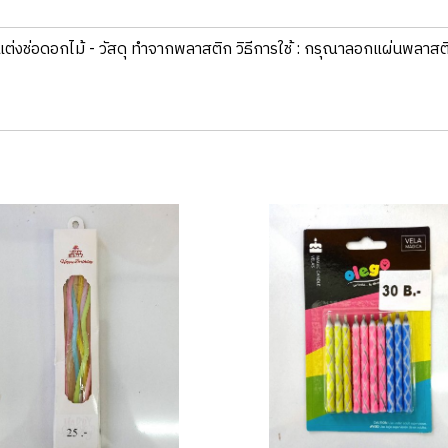
แต่งช่อดอกไม้ - วัสดุ​ ทำจากพลาสติก วิธีการใช้ : กรุ​ณาลอกแผ่นพลาส