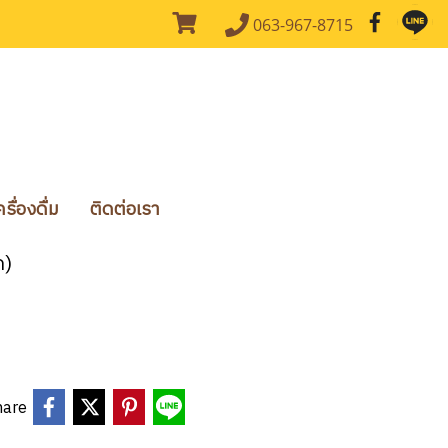
063-967-8715
ื่องดื่ม
ติดต่อเรา
ค)
hare