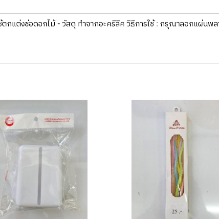
้ตกแต่งช่อดอกไม้ - วัสดุ​ ทำจากอะคริลิค วิธีการใช้ : กรุ​ณาลอกแผ่นพ