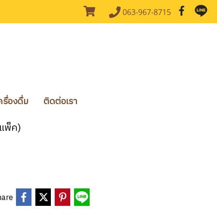
063-967-8715
ื่องดื่ม
ติดต่อเรา
 แพ็ค)
hare