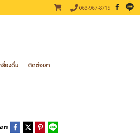
063-967-8715
ื่องดื่ม
ติดต่อเรา
hare