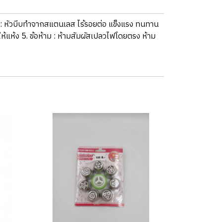
ัสดุ : หัวบีบทำจากสแตนเลส ไร้รอยต่อ แข็งแรง ทนทาน
ีบให้แห้ง 5. ข้อห้าม : ห้ามสัมผัสเปลวไฟโดยตรง ห้าม