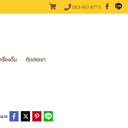
063-967-8715
ื่องดื่ม
ติดต่อเรา
hare