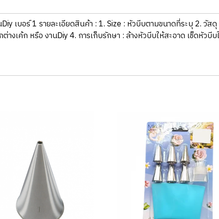
งานDiy เบอร์ 1 รายละเอียดสินค้า : 1. Size : หัวบีบตามขนาดที่ระบุ 2. ว
่อตกต่างเค้ก หรือ งานDiy 4. การเก็บรักษา : ล้างหัวบีบให้สะอาด เช็ดหัวบ