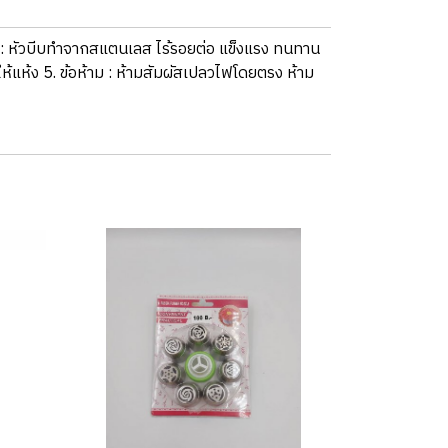
ัสดุ : หัวบีบทำจากสแตนเลส ไร้รอยต่อ แข็งแรง ทนทาน
ีบให้แห้ง 5. ข้อห้าม : ห้ามสัมผัสเปลวไฟโดยตรง ห้าม