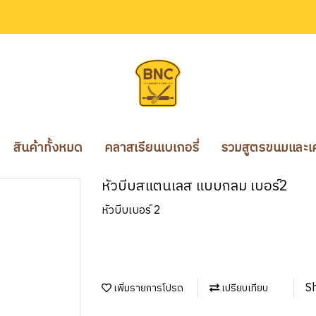
สินค้าทั้งหมด
คลาสเรียนเบเกอรี่
รวมสูตรขนมและเคร
หัวบีบสแตนเลส แบบกลม เบอร์2
หัวบีบเบอร์ 2
S
เพิ่มรายการโปรด
เปรียบเทียบ