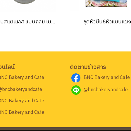
หัวบีบสแตนเลส แบบกลม เบอร์1
ชุดหัวบีบ6หัวแบบแผง
อนไลน์
ติดตามข่าวสาร
BNC Bakery and Cafe
BNC Bakery and Cafe
@bncbakeryandcafe
@bncbakeryandcafe
BNC Bakery and Cafe
BNC Bakery and Cafe