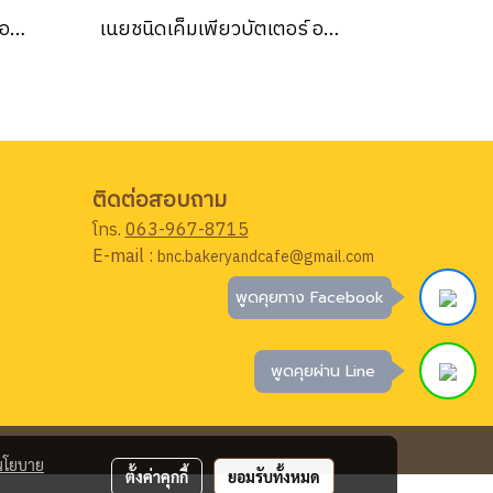
เนยชนิดเค็มเพียวบัตเตอร์ ออร์คิด (Orchid salted pure butter) 227 กรัม
เนยชนิดเค็มเพียวบัตเตอร์ ออร์คิด (Orchid salted pure butter) 227 กรัม (ยกลัง 24ชิ้น)
ติดต่อสอบถาม
โทร.
063-967-8715
E-mail :
bnc.bakeryandcafe@gmail.com
พูดคุยทาง Facebook
พูดคุยผ่าน Line
นโยบาย
ตั้งค่าคุกกี้
ยอมรับทั้งหมด