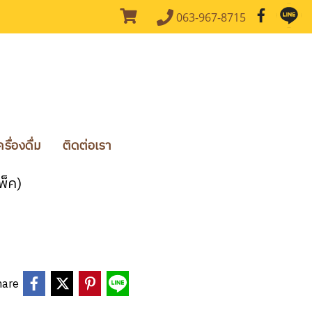
063-967-8715
ื่องดื่ม
ติดต่อเรา
พ็ค)
hare